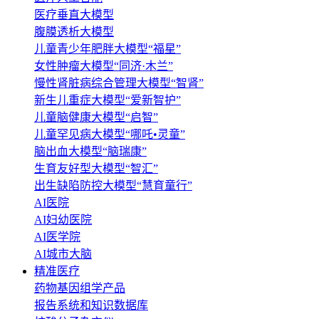
医疗垂直大模型
腹膜透析大模型
儿童青少年肥胖大模型“福星”
女性肿瘤大模型“同济·木兰”
慢性肾脏病综合管理大模型“智肾”
新生儿重症大模型“爱新智护”
儿童脑健康大模型“启智”
儿童罕见病大模型“哪吒•灵童”
脑出血大模型“脑瑞康”
生育友好型大模型“智汇”
出生缺陷防控大模型“慧育童行”
AI医院
AI妇幼医院
AI医学院
AI城市大脑
精准医疗
药物基因组学产品
报告系统和知识数据库