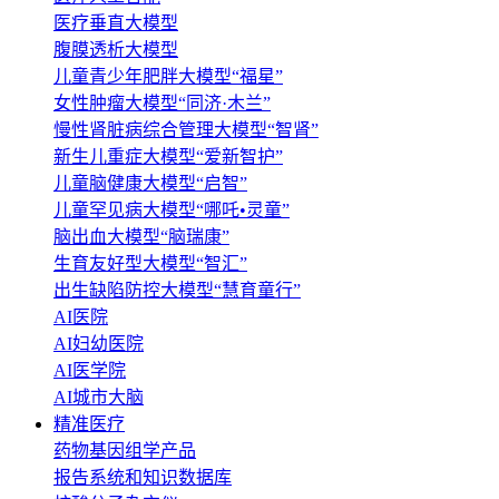
医疗垂直大模型
腹膜透析大模型
儿童青少年肥胖大模型“福星”
女性肿瘤大模型“同济·木兰”
慢性肾脏病综合管理大模型“智肾”
新生儿重症大模型“爱新智护”
儿童脑健康大模型“启智”
儿童罕见病大模型“哪吒•灵童”
脑出血大模型“脑瑞康”
生育友好型大模型“智汇”
出生缺陷防控大模型“慧育童行”
AI医院
AI妇幼医院
AI医学院
AI城市大脑
精准医疗
药物基因组学产品
报告系统和知识数据库