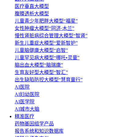
医疗垂直大模型
腹膜透析大模型
儿童青少年肥胖大模型“福星”
女性肿瘤大模型“同济·木兰”
慢性肾脏病综合管理大模型“智肾”
新生儿重症大模型“爱新智护”
儿童脑健康大模型“启智”
儿童罕见病大模型“哪吒•灵童”
脑出血大模型“脑瑞康”
生育友好型大模型“智汇”
出生缺陷防控大模型“慧育童行”
AI医院
AI妇幼医院
AI医学院
AI城市大脑
精准医疗
药物基因组学产品
报告系统和知识数据库