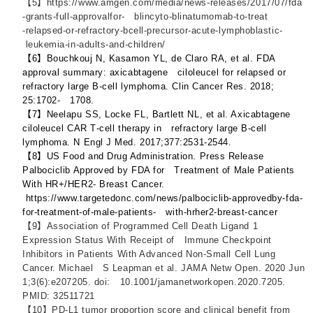
【5】https://www.amgen.com/media/news‐releases/2017/07/fda
‐grants‐full‐approvalfor‐ blincyto‐blinatumomab‐to‐treat
‐relapsed‐or‐refractory‐bcell‐precursor‐acute‐lymphoblastic‐
leukemia‐in‐adults‐and‐children/
【6】Bouchkouj N, Kasamon YL, de Claro RA, et al. FDA
approval summary: axicabtagene ciloleucel for relapsed or
refractory large B‐cell lymphoma. Clin Cancer Res. 2018;
25:1702‐ 1708.
【7】Neelapu SS, Locke FL, Bartlett NL, et al. Axicabtagene
ciloleucel CAR T‐cell therapy in refractory large B‐cell
lymphoma. N Engl J Med. 2017;377:2531‐2544.
【8】US Food and Drug Administration. Press Release
Palbociclib Approved by FDA for Treatment of Male Patients
With HR+/HER2- Breast Cancer.
https://www.targetedonc.com/news/palbociclib-approvedby-fda-
for-treatment-of-male-patients- with-hrher2-breast-cancer
【9】Association of Programmed Cell Death Ligand 1
Expression Status With Receipt of Immune Checkpoint
Inhibitors in Patients With Advanced Non-Small Cell Lung
Cancer. Michael S Leapman et al. JAMA Netw Open. 2020 Jun
1;3(6):e207205. doi: 10.1001/jamanetworkopen.2020.7205.
PMID: 32511721
【10】PD-L1 tumor proportion score and clinical benefit from