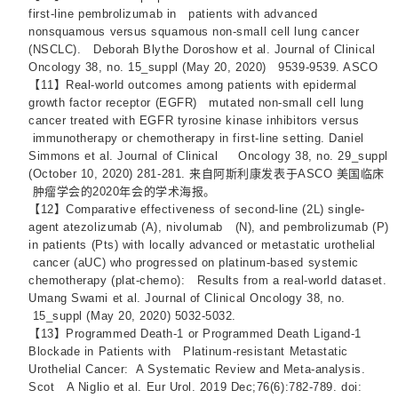
first-line pembrolizumab in patients with advanced
nonsquamous versus squamous non-small cell lung cancer
(NSCLC). Deborah Blythe Doroshow et al. Journal of Clinical
Oncology 38, no. 15_suppl (May 20, 2020) 9539-9539. ASCO
【11】Real-world outcomes among patients with epidermal
growth factor receptor (EGFR) mutated non-small cell lung
cancer treated with EGFR tyrosine kinase inhibitors versus
immunotherapy or chemotherapy in first-line setting. Daniel
Simmons et al. Journal of Clinical Oncology 38, no. 29_suppl
(October 10, 2020) 281-281. 来自阿斯利康发表于ASCO 美国临床
肿瘤学会的2020年会的学术海报。
【12】Comparative effectiveness of second-line (2L) single-
agent atezolizumab (A), nivolumab (N), and pembrolizumab (P)
in patients (Pts) with locally advanced or metastatic urothelial
cancer (aUC) who progressed on platinum-based systemic
chemotherapy (plat-chemo): Results from a real-world dataset.
Umang Swami et al. Journal of Clinical Oncology 38, no.
15_suppl (May 20, 2020) 5032-5032.
【13】Programmed Death-1 or Programmed Death Ligand-1
Blockade in Patients with Platinum-resistant Metastatic
Urothelial Cancer: A Systematic Review and Meta-analysis.
Scot A Niglio et al. Eur Urol. 2019 Dec;76(6):782-789. doi: