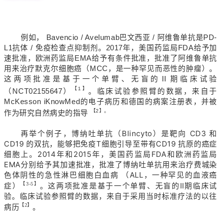
例如， Bavencio / Avelumab巴文西亚 / 阿维鲁单抗是PD-
L1抗体 / 免疫检查点抑制剂。2017年，美国药监局FDA给予加
速批准，欧洲药监局EMA给予有条件批准，批准了阿维鲁单抗
用来治疗默克尔细胞癌（MCC，是一种罕见而恶性的肿瘤）。
这两项批准是基于一个单臂、无盲的Ⅱ期临床试验
【1】
（NCT02155647）
。临床试验参照臂的数据，来自于
McKesson iKnowMed的电子病历和德国的病案注册表，并被
【2】。
作为研究自然病史的指导
再举个例子，博纳吐单抗（Blincyto）是靶向 CD3 和
CD19 的双抗，能够把免疫T细胞引导至带有CD19 抗原的癌症
细胞上。2014年和2015年，美国药监局FDA和欧洲药监局
EMA分别给予其加速批准，批准了博纳吐单抗用来治疗费城染
色体阴性的急性淋巴细胞白血病 （ALL，一种罕见的血液癌
症）
【3-5】
。这两项批准是基于一个单臂、无盲的Ⅱ期临床试
验。临床试验参照臂的数据，来自于采用当时标准疗法的以往
病历
【2】
。