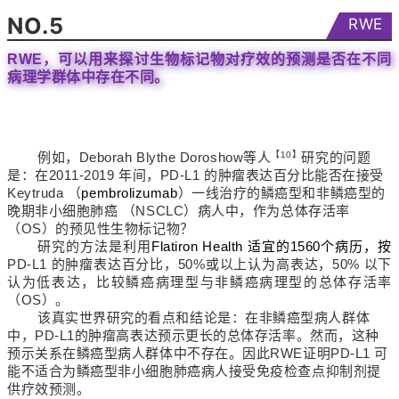
NO.5
RWE
RWE，可以用来探讨生物标记物对疗效的预测是否在不同
病理学群体中存在不同。
例如，Deborah Blythe Doroshow等人
【10】
研究的问题
是：在2011-2019 年间，PD-L1 的肿瘤表达百分比能否在接受
Keytruda （
pembrolizumab
）一线治疗的鳞癌型和非鳞癌型的
晚期非小细胞肺癌 （NSCLC）病人中，作为总体存活率
（OS）的预见性生物标记物？
研究的方法是利用
Flatiron Health 适宜的1560个病历，按
PD-L1 的肿瘤表达百分比，50%或以上认为高表达，50% 以下
认为低表达，比较鳞癌病理型与非鳞癌病理型的总体存活率
（OS）。
该真实世界研究的看点和结论是：在非鳞癌型病人群体
中，PD-L1的肿瘤高表达预示更长的总体存活率。然而，这种
预示关系在鳞癌型病人群体中不存在。因此RWE证明PD-L1 可
能不适合为鳞癌型非小细胞肺癌病人接受免疫检查点抑制剂提
供疗效预测。