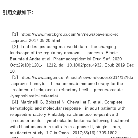
引用文献如下：
【1】https://www.merckgroup.com/en/news/bavencio‐ec
‐approval‐2017‐09‐20.html
【2】Trial designs using real-world data: The changing
landscape of the regulatory approval process. Elodie
Baumfeld Andre et al. Pharmacoepidemiol Drug Saf. 2020
Oct;29(10):1201- 1212. doi: 10.1002/pds.4932. Epub 2019 Dec
10.
【3】
https://www.amgen.com/media/news‐releases/2014/12/fda
‐approves‐blincyto‐ blinatumomab‐immunotherapy‐for‐the
‐treatment‐of‐relapsed‐or‐refractory‐bcell‐ precursoracute
‐lymphoblastic‐leukemia/.
【4】Martinelli G, Boissel N, Chevallier P, et al. Complete
hematologic and molecular response in adult patients with
relapsed/refractory Philadelphia chromosome‐positive B
‐precursor acute lymphoblastic leukemia following treatment
with blinatumomab: results from a phase II, single‐ arm,
multicenter study. J Clin Oncol. 2017;35(16):1795‐1802.